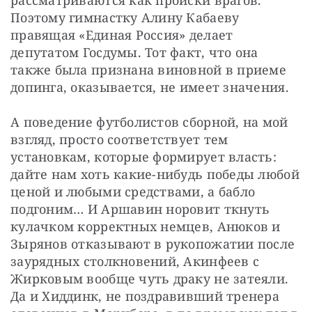
рассматриваются как происки врагов. 
Поэтому гимнастку Алину Кабаеву 
правящая «Единая Россия» делает 
депутатом Госдумы. Тот факт, что она 
также была признана виновной в приеме 
допинга, оказывается, не имеет значения.
А поведение футболистов сборной, на мой 
взгляд, просто соответствует тем 
установкам, которые формирует власть: 
дайте нам хоть какие-нибудь победы любой 
ценой и любыми средствами, а бабло 
подгоним… И Аршавин норовит ткнуть 
кулачком корректных немцев, Анюков и 
Зырянов отказывают в рукопожатии после 
заурядных столкновений, Акинфеев с 
Жирковым вообще чуть драку не затеяли. 
Да и Хиддинк, не поздравивший тренера 