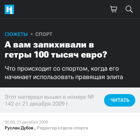
СЮЖЕТЫ
СПОРТ
Поддержите
А вам запихивали в
нашу работу!
гетры 100 тысяч евро?
Ежемесячно
Разово
Что происходит со спортом, когда его
начинает использовать правящая элита
3000
1000
500
300
Этот материал вышел в номере №
ЧИТАТЬ
142 от 21 декабря 2009 г.
Руслан Дубов
,
Редактор отдела спорта
Нажимая кнопку «Стать соучастником»,
я принимаю
условия
и подтверждаю свое гражданство РФ