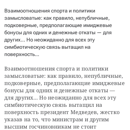
СТАТЬ СОУЧАСТНИКОМ
Взаимоотношения спорта и политики
ПОДЕЛИТЬСЯ С ДРУЗЬЯМИ
замысловатые: как правило, непубличные,
Если у вас есть вопросы, пишите
donate@novayagazeta.ru
или
подковерные, предполагающие имиджевые
звоните:
бонусы для одних и денежные откаты — для
+7 (929) 612-03-68
других… Но неожиданно для всех эту
симбиотическую связь вытащил на
поверхность...
Взаимоотношения спорта и политики 
замысловатые: как правило, непубличные, 
подковерные, предполагающие имиджевые 
бонусы для одних и денежные откаты — 
для других… Но неожиданно для всех эту 
симбиотическую связь вытащил на 
поверхность президент Медведев, жестко 
указав на то, что министрам и другим 
высшим госчиновникам не стоит 