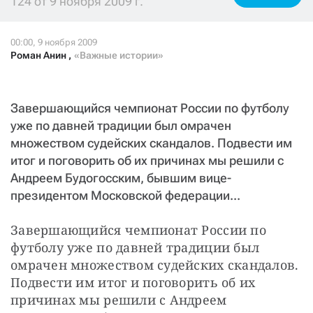
124 от 9 ноября 2009 г.
СТАТЬ СОУЧАСТНИКОМ
ПОДЕЛИТЬСЯ С ДРУЗЬЯМИ
Если у вас есть вопросы, пишите
donate@novayagazeta.ru
или
Роман Анин
,
«Важные истории»
звоните:
+7 (929) 612-03-68
Завершающийся чемпионат России по футболу
уже по давней традиции был омрачен
множеством судейских скандалов. Подвести им
итог и поговорить об их причинах мы решили с
Андреем Будогосским, бывшим вице-
президентом Московской федерации...
Завершающийся чемпионат России по 
футболу уже по давней традиции был 
омрачен множеством судейских скандалов. 
Подвести им итог и поговорить об их 
причинах мы решили с Андреем 