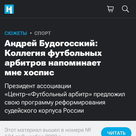
СЮЖЕТЫ
СПОРТ
Поддержите
Андрей Будогосский:
нашу работу!
Коллегия футбольных
Ежемесячно
Разово
арбитров напоминает
мне хоспис
3000
1000
Президент ассоциации
500
300
«Центр-«Футбольный арбитр» предложил
свою программу реформирования
судейского корпуса России
Нажимая кнопку «Стать соучастником»,
Этот материал вышел в номере №
я принимаю
условия
и подтверждаю свое гражданство РФ
ЧИТАТЬ