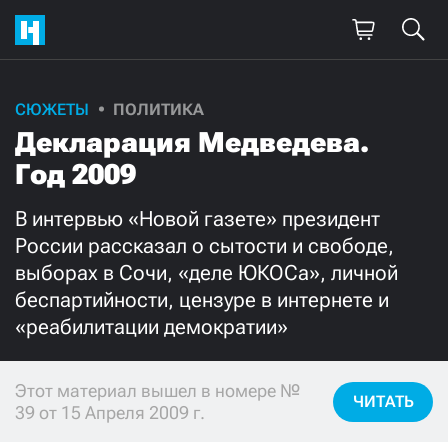
СЮЖЕТЫ
ПОЛИТИКА
Поддержите
Декларация Медведева.
нашу работу!
Год 2009
Ежемесячно
Разово
В интервью «Новой газете» президент
России рассказал о сытости и свободе,
3000
1000
выборах в Сочи, «деле ЮКОСа», личной
беспартийности, цензуре в интернете и
500
300
«реабилитации демократии»
Этот материал вышел в номере №
ЧИТАТЬ
39 от 15 Апреля 2009 г.
Нажимая кнопку «Стать соучастником»,
я принимаю
условия
и подтверждаю свое гражданство РФ