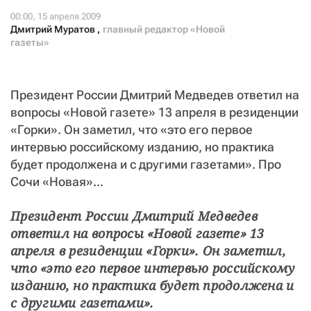
СТАТЬ СОУЧАСТНИКОМ
ПОДЕЛИТЬСЯ С ДРУЗЬЯМИ
Дмитрий Муратов
,
главный редактор «Новой
газеты»
Если у вас есть вопросы, пишите
donate@novayagazeta.ru
или
звоните:
+7 (929) 612-03-68
Президент России Дмитрий Медведев ответил на
вопросы «Новой газете» 13 апреля в резиденции
«Горки». Он заметил, что «это его первое
интервью российскому изданию, но практика
будет продолжена и с другими газетами». Про
Сочи «Новая»...
Президент России Дмитрий Медведев 
ответил на вопросы «Новой газете» 13 
апреля в резиденции «Горки». Он заметил, 
что «это его первое интервью российскому 
изданию, но практика будет продолжена и 
с другими газетами».