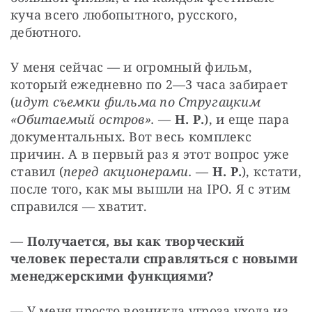
куча всего любопытного, русского, 
дебютного.
У меня сейчас — и огромный фильм, 
который ежедневно по 2—3 часа забирает 
(
идут съемки фильма по Стругацким 
«Обитаемый остров».
 — 
Н. Р.
), и еще пара 
документальных. Вот весь комплекс 
причин. А в первый раз я этот вопрос уже 
ставил (
перед акционерами.
 — 
Н. Р.
), кстати, 
после того, как мы вышли на IPO. Я с этим 
справился — хватит.
— 
Получается, вы как творческий 
человек перестали справляться с новыми 
менеджерскими функциями?
— У меня просто возникла угроза ухода из 