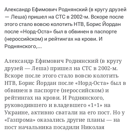
СТАТЬ СОУЧАСТНИКОМ
Александр Ефимович Роднянский (в кругу друзей
ПОДЕЛИТЬСЯ С ДРУЗЬЯМИ
— Леша) пришел на СТС в 2002-м. Вскоре после
Если у вас есть вопросы, пишите
donate@novayagazeta.ru
или
этого стало вовсю колотить НТВ, Борис Йордан
звоните:
после «Норд-Оста» был в обвинен в паспорте
+7 (929) 612-03-68
(нероссийском) и рейтингах на крови. И
Роднянского,...
Александр Ефимович Роднянский (в кругу 
друзей — Леша) пришел на СТС в 2002-м. 
Вскоре после этого стало вовсю колотить 
НТВ, Борис Йордан после «Норд-Оста» был в 
обвинен в паспорте (нероссийском) и 
рейтингах на крови. И Роднянского, 
руководившего и владевшего «1+1» на 
Украине, активно сватали на его пост. Но у 
«Газпрома» оказались другие планы — на 
пост начальника посадили Николая 