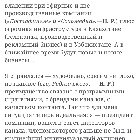
владении три эфирные и две 
производственные компании 
(
«Костафильм» и «Сохомедиа».
—
Н. Р.
) плюс 
огромная инфраструктура в Казахстане 
(телеканал, производственный и 
рекламный бизнес) и в Узбекистане. А в 
ближайшее время будут новые и новые 
бизнесы…
Я справлялся — худо-бедно, совсем неплохо, 
но главное (
его, Роднянского
. — 
Н. Р.
) 
преимущество связано с программными 
стратегиями, с брендами каналов, с 
качеством контента. Так что для меня 
ситуация теперь идеальная: я — президент 
компании, вошел в совет директоров 
канала, членом которого раньше не был, и 
крупнейший индивидуальный акционер 