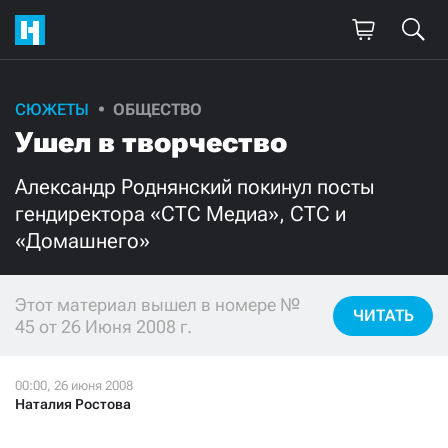
СЮЖЕТЫ
ОБЩЕСТВО
Поддержите
Ушел в творчество
нашу работу!
Александр Роднянский покинул посты
Ежемесячно
Разово
гендиректора «СТС Медиа», СТС и
«Домашнего»
3000
1000
Этот материал вышел в номере №
500
300
ЧИТАТЬ
45 от 26 Июня 2008 г.
Наталия Ростова
Нажимая кнопку «Стать соучастником»,
я принимаю
условия
и подтверждаю свое гражданство РФ