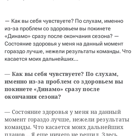
СТАТЬ СОУЧАСТНИКОМ
ПОДЕЛИТЬСЯ С ДРУЗЬЯМИ
— Как вы себя чувствуете? По слухам, именно
Если у вас есть вопросы, пишите
donate@novayagazeta.ru
или
из-за проблем со здоровьем вы покинете
звоните:
+7 (929) 612-03-68
«Динамо» сразу после окончания сезона? —
Состояние здоровья у меня на данный момент
гораздо лучше, нежели результаты команды. Что
касается моих дальнейших...
— 
Как вы себя чувствуете? По слухам, 
именно из-за проблем со здоровьем вы 
покинете «Динамо» сразу после 
окончания сезона?
— Состояние здоровья у меня на данный 
момент гораздо лучше, нежели результаты 
команды. Что касается моих дальнейших 
планов… Я еще ничего не решил. Здесь 