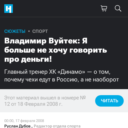
СЮЖЕТЫ
СПОРТ
Поддержите
Владимир Вуйтек: Я
нашу работу!
больше не хочу говорить
Ежемесячно
Разово
про деньги!
Главный тренер ХК «Динамо» — о том,
3000
1000
почему чехи едут в Россию, а не наоборот
500
300
Этот материал вышел в номере №
ЧИТАТЬ
12 от 18 Февраля 2008 г.
Нажимая кнопку «Стать соучастником»,
я принимаю
условия
и подтверждаю свое гражданство РФ
Руслан Дубов
,
Редактор отдела спорта