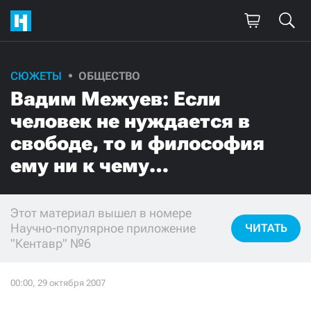
СЮЖЕТЫ
ОБЩЕСТВО
Поддержите
Вадим Межуев: Если
нашу работу!
человек не нуждается в
Ежемесячно
Разово
свободе, то и философия
ему ни к чему…
3000
1000
500
300
Этот материал вышел в номере
Научно-популярное приложение
ЧИТАТЬ
"Кентавр" №6
Нажимая кнопку «Стать соучастником»,
я принимаю
условия
и подтверждаю свое гражданство РФ