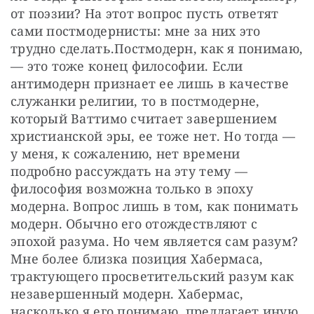
от поэзии? На этот вопрос пусть ответят 
сами постмодернисты: мне за них это 
трудно сделать.Постмодерн, как я понимаю, 
— это тоже конец философии. Если 
антимодерн признает ее лишь в качестве 
служанки религии, то в пост­модерне, 
который Ваттимо считает завершением 
христианской эры, ее тоже нет. Но тогда — 
у меня, к сожалению, нет времени 
подробно рассуждать на эту тему — 
философия возможна только в эпоху 
модерна. Вопрос лишь в том, как понимать 
модерн. Обычно его отождествляют с 
эпохой разума. Но чем является сам разум? 
Мне более близка позиция Хабермаса, 
трактующего просветительский разум как 
незавершенный модерн. Хабермас, 
насколько я его понимаю, предлагает иную 