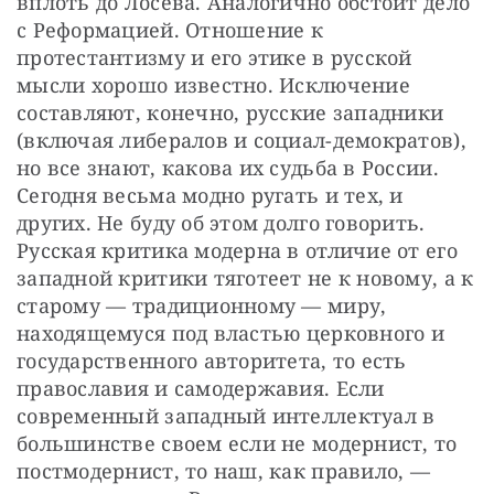
вплоть до Лосева. Аналогично обстоит дело 
с Реформацией. Отношение к 
протестантизму и его этике в русской 
мысли хорошо известно. Исключение 
составляют, конечно, русские западники 
(включая либералов и социал-демократов), 
но все знают, какова их судьба в России. 
Сегодня весьма модно ругать и тех, и 
других. Не буду об этом долго говорить. 
Русская критика модерна в отличие от его 
западной критики тяготеет не к новому, а к 
старому — традиционному — миру, 
находящемуся под властью церковного и 
государственного авторитета, то есть 
православия и самодержавия. Если 
современный западный интеллектуал в 
большинстве своем если не модернист, то 
постмодернист, то наш, как правило, — 