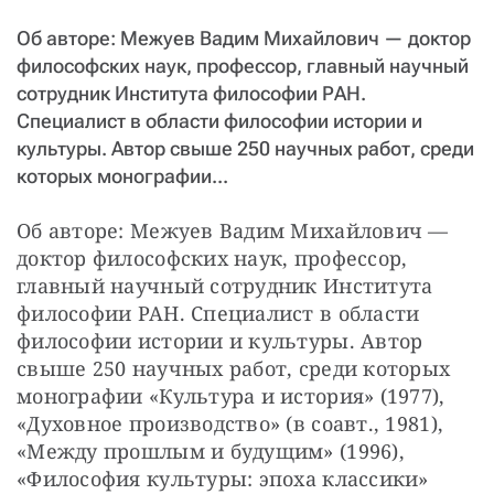
СТАТЬ СОУЧАСТНИКОМ
Об авторе: Межуев Вадим Михайлович — доктор
ПОДЕЛИТЬСЯ С ДРУЗЬЯМИ
философских наук, профессор, главный научный
Если у вас есть вопросы, пишите
donate@novayagazeta.ru
или
сотрудник Института философии РАН.
звоните:
Специалист в области философии истории и
+7 (929) 612-03-68
культуры. Автор свыше 250 научных работ, среди
которых монографии...
Об авторе: Межуев Вадим Михайлович — 
доктор философских наук, профессор, 
главный научный сотрудник Института 
философии РАН. Специалист в области 
философии истории и культуры. Автор 
свыше 250 научных работ, среди которых 
монографии «Культура и история» (1977), 
«Духовное производство» (в соавт., 1981), 
«Между прошлым и будущим» (1996), 
«Философия культуры: эпоха классики» 