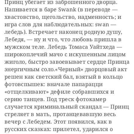
Принц убегает из заброшенного дворца. 
Напивается в баре Swank (в переводе — 
хвастовство, щегольство, надменность; и 
игра слов для наблюдательных: swan — 
лебедь). Встречает наконец родную душу, 
Лебедя, — ну и что, что любовь пришла в 
мужском теле. Лебедь Томаса Уайтхеда — 
широкоплечий мачо с искушенным лицом 
жиголо, быстро завоевывает сердце Принца 
энергичным соло.«Черный» дворцовый акт 
решен как светский бал, взятый в кольцо 
фотовспышек: вначале папарацци 
«отщелкивают» дефиле собравшихся и 
серию танцев. Под треск фотокамер 
случается криминальный скандал — Принц 
стреляет в мать, протанцевавшую весь 
вечер с Лебедем. Этот появился, как в 
русских сказках: прилетел, ударился о 