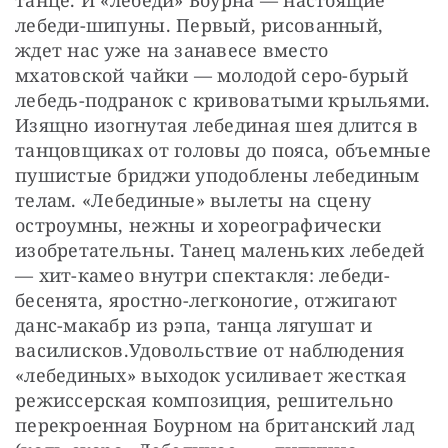
танце. И «лебеди» Боурна — настоящие 
лебеди-шипуны. Первый, рисованный, 
ждет нас уже на занавесе вместо 
мхатовской чайки — молодой серо-бурый 
лебедь-подранок с кривоватыми крыльями. 
Изящно изогнутая лебединая шея длится в 
танцовщиках от головы до пояса, объемные 
пушистые бриджи уподоблены лебединым 
телам. «Лебединые» вылеты на сцену 
остроумны, нежны и хореографически 
изобретательны. Танец маленьких лебедей 
— хит-камео внутри спектакля: лебеди-
бесенята, яростно-легконогие, отжигают 
данс-макабр из рэпа, танца лягушат и 
василисков.Удовольствие от наблюдения 
«лебединых» выходок усиливает жесткая 
режиссерская композиция, решительно 
перекроенная Боурном на британский лад 