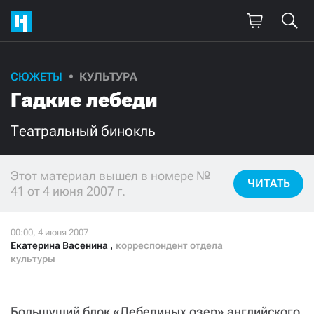
СЮЖЕТЫ
КУЛЬТУРА
Гадкие лебеди
Театральный бинокль
Этот материал вышел в номере №
ЧИТАТЬ
41 от 4 июня 2007 г.
Екатерина Васенина
,
корреспондент отдела
культуры
Большущий блок «Лебединых озер» английского