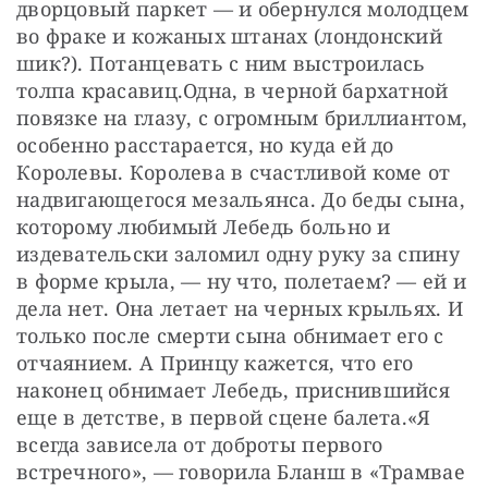
дворцовый паркет — и обернулся молодцем 
во фраке и кожаных штанах (лондонский 
шик?). Потанцевать с ним выстроилась 
толпа красавиц.Одна, в черной бархатной 
повязке на глазу, с огромным бриллиантом, 
особенно расстарается, но куда ей до 
Королевы. Королева в счастливой коме от 
надвигающегося мезальянса. До беды сына, 
которому любимый Лебедь больно и 
издевательски заломил одну руку за спину 
в форме крыла, — ну что, полетаем? — ей и 
дела нет. Она летает на черных крыльях. И 
только после смерти сына обнимает его с 
отчаянием. А Принцу кажется, что его 
наконец обнимает Лебедь, приснившийся 
еще в детстве, в первой сцене балета.«Я 
всегда зависела от доброты первого 
встречного», — говорила Бланш в «Трамвае 