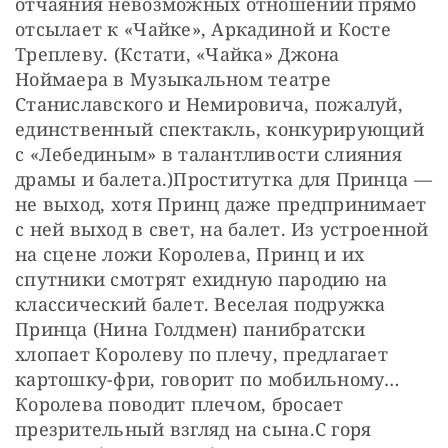
отчаяния невозможных отношений прямо 
отсылает к «Чайке», Аркадиной и Косте 
Треплеву. (Кстати, «Чайка» Джона 
Ноймаера в Музыкальном театре 
Станиславского и Немировича, пожалуй, 
единственный спектакль, конкурирующий 
с «Лебединым» в талантливости слияния 
драмы и балета.)Проститутка для Принца — 
не выход, хотя Принц даже предпринимает 
с ней выход в свет, на балет. Из устроенной 
на сцене ложи Королева, Принц и их 
спутники смотрят ехидную пародию на 
классический балет. Веселая подружка 
Принца (Нина Голдмен) панибратски 
хлопает Королеву по плечу, предлагает 
картошку-фри, говорит по мобильному… 
Королева поводит плечом, бросает 
презрительный взгляд на сына.С горя 