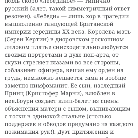
(коль скоро «Лебединое» — типично 
русский балет, такой симметричный ответ 
резонен). «Лебеди» — лишь хор в трагедии 
вышколенно танцующей Британской 
империи середины ХХ века. Королева-мать 
(Серен Кертин) в диоровском роскошном 
лиловом платье снисходительно любуется 
своими портретами в духе поп-арта, от 
скуки стреляет глазами во все стороны, 
соблазняет офицера, вешая ему орден на 
грудь, немножко вешается сама и вообще 
заметно нимфоманит. Ее сын, наследный 
Принц (Кристофер Марни), влюблен в 
нее.Боурн создает клип-балет из сцены 
объяснения матери с сыном, выпивающим 
с тоски в одинокой спальне (столько 
поддержек и обводок придумано из каждого 
пожимания рук!). Дуэт притяжения и 