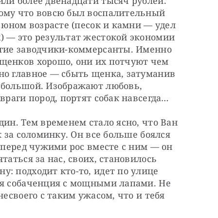
ли более двенадцати тысяч рублей. 
ому что вовсю был воспалительный 
 юном возрасте (песок и камни — удел 
) — это результат жестокой экономии 
огие заводчики-коммерсанты. Именно 
щенков хорошо, они их потчуют чем 
но главное — сбыть щенка, затуманив 
 большой. Изображают любовь, 
 враги пород, портят собак навсегда…
ин. Тем временем стало ясно, что Ван 
к за соломинку. Он все больше боялся 
 перед чужими рос вместе с ним — он 
таться за нас, своих, становилось 
: подходит кто-то, идет по улице 
ая собаченция с мощными лапами. Не 
несвоего с таким ужасом, что и тебя 