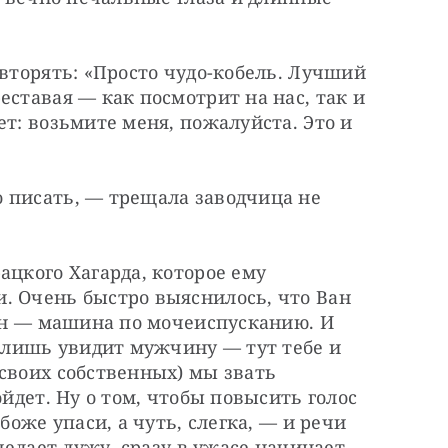
овторять: «Просто чудо-кобель. Лучший 
ставая — как посмотрит на нас, так и 
т: возьмите меня, пожалуйста. Это и 
 писать, — трещала заводчица не 
цкого Хагарда, которое ему 
. Очень быстро выяснилось, что Ван 
 он — машина по мочеиспусканию. И 
: лишь увидит мужчину — тут тебе и 
своих собственных) мы звать 
ойдет. Ну о том, чтобы повысить голос 
боже упаси, а чуть, слегка, — и речи 
делает лужу, сразу в ужасе начинает 