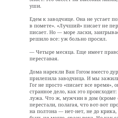
уши.
Едем к заводчице. Она не устает п
в помете». «Лучший» писает не пере
писает. Но — море ласки, заигрывае
решило все: уж больно просил.
— Четыре месяца. Еще имеет право
переставая.
Дома нарекли Ван Гогом вместо дура
прилепила заводчица. И мы зажили
Гог не просто «писает все время»,
странное дело, как это происходит
лужа. Что ж, мужчин в дом (кроме 
перестали, полагая, что вот-вот пр
на полтона — нет-нет, не до крика, 
быть не могло, сразу река. Но как с