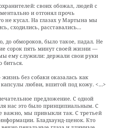
охранителей: своих обожал, людей с 
ентально и отгонял прочь 
о не кусал. На глазах у Мартына мы 
ись, сходились, расставались…
, до обмороков, было такое, падал. Не 
е сорок пять минут своей жизни — 
 мы ему служили: держали свои руки 
о биться.
жизнь без собаки оказалась как 
 капсулы любви, вшитой под кожу. <…>
мечательное предложение. С одной 
ля нас это было принципиальным. С 
 важно, мы привыкли так. С третьей 
информации. Бладхаунд-щенок. Кто 
, вечно печальные глаза и длинные 