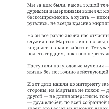
Мы за ним были, как за толпой тел
дурными намерениями выделял мом
бескомпромиссно, а кусать — никог
ругались, не всегда красиво мирил
Но он все равно любил нас отчаянно
служил нам Мартын лишь последни
когда лег и впал в забытье. Тут уж
под его сердцем, пока оно перестал
Наступили полугодовые мучения — 
жизнь без постоянно действующей
И вот дети нашли по интернету за
стороны, на Мартына не похож — д
другой — не длинношерстный, тоже
— дружелюбен, по всей собранной 
знает: это бассет на высоких лапах