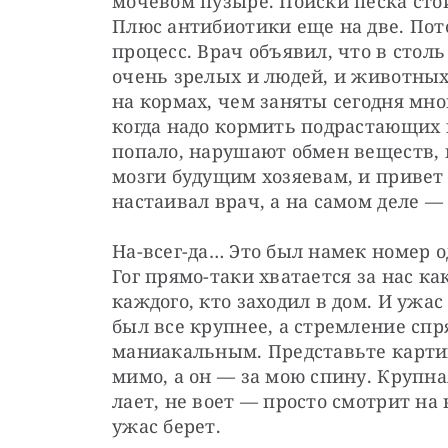
мочевом пузыре. Поиски песка стои
Плюс антибиотики еще на две. Пот
процесс. Врач объявил, что в столь
очень зрелых и людей, и животных
на кормах, чем заняты сегодня мн
когда надо кормить подрастающих 
попало, нарушают обмен веществ, 
мозги будущим хозяевам, и привет
настаивал врач, а на самом деле —
На-всег-да… Это был намек номер од
Гог прямо-таки хватается за нас ка
каждого, кто заходил в дом. И ужас
был все крупнее, а стремление спря
маниакальным. Представьте картину
мимо, а он — за мою спину. Крупн
лает, не воет — просто смотрит на 
ужас берет.