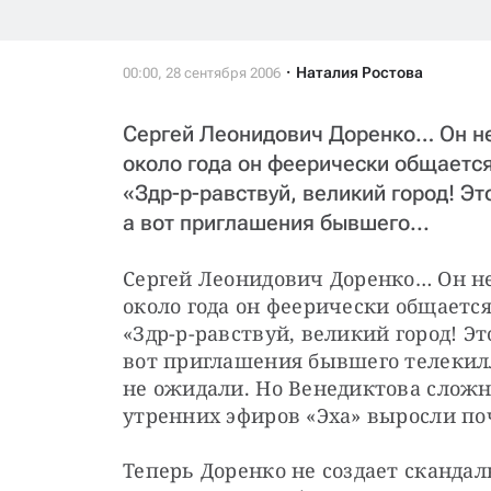
Наталия Ростова
Сергей Леонидович Доренко… Он не
около года он феерически общается
«Здр-р-равствуй, великий город! Эт
а вот приглашения бывшего...
Сергей Леонидович Доренко… Он не 
около года он феерически общается
«Здр-р-равствуй, великий город! Это
вот приглашения бывшего телекилл
не ожидали. Но Венедиктова сложно
утренних эфиров «Эха» выросли по
Теперь Доренко не создает скандалы