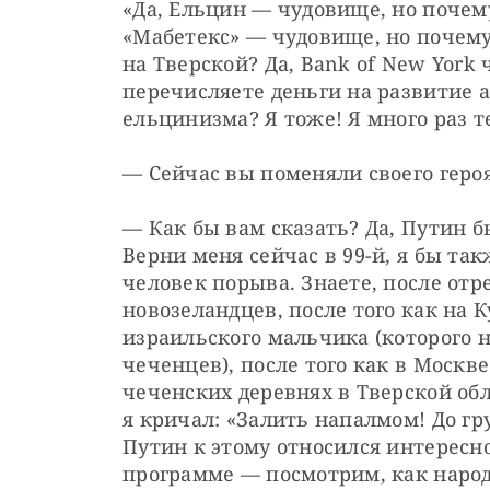
«Да, Ельцин — чудовище, но почему 
«Мабетекс» — чудовище, но почему
на Тверской? Да, Bank of New York 
перечисляете деньги на развитие а
ельцинизма? Я тоже! Я много раз те
— Сейчас вы поменяли своего героя
— Как бы вам сказать? Да, Путин бы
Верни меня сейчас в 99-й, я бы так
человек порыва. Знаете, после отр
новозеландцев, после того как на К
израильского мальчика (которого н
чеченцев), после того как в Москв
чеченских деревнях в Тверской обла
я кричал: «Залить напалмом! До гр
Путин к этому относился интересно,
программе — посмотрим, как народ