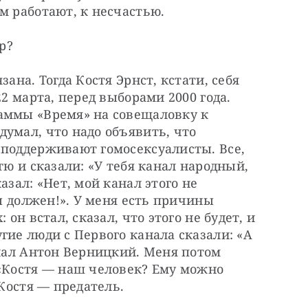
м работают, к несчастью.
р?
ана. Тогда Костя Эрнст, кстати, себя 
2 марта, перед выборами 2000 года. 
аммы «Время» на совещаловку к 
умал, что надо объявить, что 
поддерживают гомосексуалисты. Все, 
тю и сказали: «У тебя канал народный, 
зал: «Нет, мой канал этого не 
Ты должен!». У меня есть причины 
он встал, сказал, что этого не будет, и 
гие люди с Первого канала сказали: «А 
елал Антон Верницкий. Меня потом 
«Костя — наш человек? Ему можно 
 Костя — предатель.