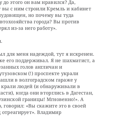
до этого он вам нравился? Да, 
 вы с ним строили Кремль и кабинет 
чудовищен, но почему вы туда 
втохозяйства города? Вы против 
рял из-за него работу».
.
л для меня надеждой, тут я искренен. 
же его поддерживал. Я не шахматист, а 
езанных голов англичан и 
утузовском (!) проспекте украли 
ашли в волгоградском гараже у 
е крали людей (и обнаруживали в 
сти), когда они вторглись в Дагестан, 
узинской границы! Мгновенно!». А 
 говорил: «Вы скажите это в своей 
 отреагирует». Владимир 