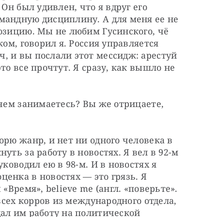
Он был удивлен, что я вдруг его 
мандную дисциплину. А для меня ее не 
озицию. Мы не любим Гусинского, чё 
ком, говорил я. Россия управляется 
 и вы послали этот мессидж: арестуй 
то все прочтут. Я сразу, как вышло не 
 чем занимаетесь? Вы же отрицаете, 
орю жанр, и нет ни одного человека в 
уть за работу в новостях. Я вел в 92-м 
ководил ею в 98-м. И в новостях я 
енка в новостях — это грязь. Я 
«Время», believe me (англ. «поверьте». 
всех корров из международного отдела, 
ал им работу на политической 