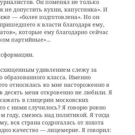
рналистов. Он поменял не только 
к не допустить кухни, капустника». И 
иже — «более подготовлена». Но он 
пришедшего к власти благодаря ему, 
атов», которые ему благодарно сейчас 
шком партийные»…
нсформации.
осхищенным удивлением слежу за 
 образованного класса. Именно 
его относилась ко мне настороженно в 
в десять меня откровенно не любили. Я 
сажать в глицерин московских 
о с ними случилось? Я говорю ровно 
-м году, смеюсь над политикой. Я тогда 
му, вся страна содрогалась от хохота 
одно качество — лицемерие. Я говорил: 