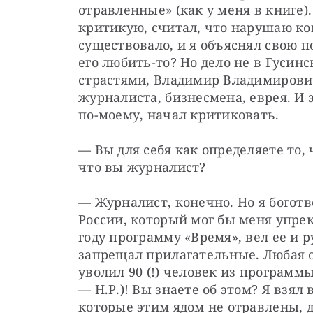
отравленные» (как у меня в книге). 
критикую, считал, что нарушаю ко
существовало, и я объяснял свою п
его любить-то? Но дело не в Гусинс
страстями, Владимир Владимирович,
журналиста, бизнесмена, еврея. И э
по-моему, начал критиковать.
— Вы для себя как определяете то,
что вы журналист?
— Журналист, конечно. Но я боготв
России, который мог бы меня упрекн
году программу «Время», вел ее и ру
запрещал прилагательные. Любая оц
уволил 90 (!) человек из программы 
— Н.Р.)! Вы знаете об этом? Я взял 
которые этим ядом не отравлены, д