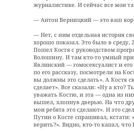
журналистике. И сейчас все мои та
— Антон Верницкий — это ваш кор
— Нет, с ним отдельная история связ
хорошо показал. Это было в среду, 2
Пошел Костя с руководством прогр
Волошину. И там кто-то умный прид
Явлинский — гомосексуалист и его 
по его рассказу, посмотрели на Кос
вы должны это сделать». А Костя ска
сделает». Все сказали: «Ну а кто? 
уважать Костю, и эта — одна из них: 
вышел, хлопнув дверью. На что дру
мои ребята это сделают». И это сд
Путин о Косте спрашивал, кстати: 
верить?». Видно, кто-то капал, что