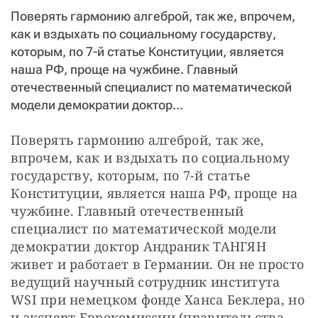
СТАТЬ СОУЧАСТНИКОМ
Поверять гармонию алгеброй, так же, впрочем,
ПОДЕЛИТЬСЯ С ДРУЗЬЯМИ
как и вздыхать по социальному государству,
которым, по 7-й статье Конституции, является
Если у вас есть вопросы, пишите
donate@novayagazeta.ru
или
звоните:
наша РФ, проще на чужбине. Главный
+7 (929) 612-03-68
отечественный специалист по математической
модели демократии доктор...
Поверять гармонию алгеброй, так же, 
впрочем, как и вздыхать по социальному 
государству, которым, по 7-й статье 
Конституции, является наша РФ, проще на 
чужбине. Главный отечественный 
специалист по математической модели 
демократии доктор Андраник ТАНГЯН 
живет и работает в Германии. Он не просто 
ведущий научный сотрудник института 
WSI при немецком фонде Ханса Беклера, но 
и эксперт Еврокомиссии (правительства 