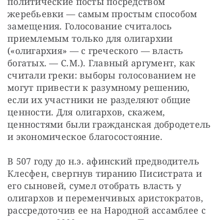
политические посты посредством 
жеребьевки — самым простым способом 
замещения. Голосование считалось 
приемлемым только для олигархии 
(«олигархия» — с греческого — власть 
богатых. — С.М.). Главный аргумент, как 
считали греки: выборы голосованием не 
могут привести к разумному решению, 
если их участники не разделяют общие 
ценности. Для олигархов, скажем, 
ценностями были гражданская добродетель 
и экономическое благосостояние.
В 507 году до н.э. афинский предводитель 
Клесфен, свергнув тиранию Писистрата и 
его сыновей, сумел отобрать власть у 
олигархов и переменчивых аристократов, 
рассредоточив ее на Народной ассамблее с 