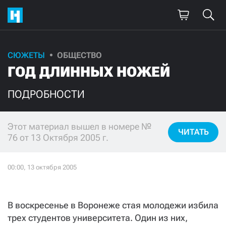
СЮЖЕТЫ
ОБЩЕСТВО
Поддержите
ГОД ДЛИННЫХ НОЖЕЙ
нашу работу!
ПОДРОБНОСТИ
Ежемесячно
Разово
Этот материал вышел в номере №
3000
1000
ЧИТАТЬ
76 от 13 Октября 2005 г.
500
300
В воскресенье в Воронеже стая молодежи избила
Нажимая кнопку «Стать соучастником»,
трех студентов университета. Один из них,
я принимаю
условия
и подтверждаю свое гражданство РФ