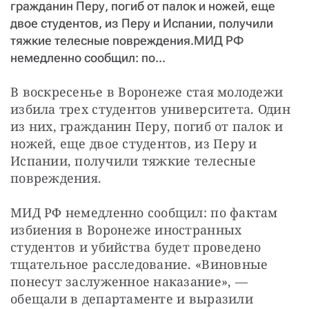
гражданин Перу, погиб от палок и ножей, еще
СТАТЬ СОУЧАСТНИКОМ
двое студентов, из Перу и Испании, получили
ПОДЕЛИТЬСЯ С ДРУЗЬЯМИ
тяжкие телесные повреждения.МИД РФ
Если у вас есть вопросы, пишите
donate@novayagazeta.ru
или
немедленно сообщил: по...
звоните:
+7 (929) 612-03-68
В воскресенье в Воронеже стая молодежи 
избила трех студентов университета. Один 
из них, гражданин Перу, погиб от палок и 
ножей, еще двое студентов, из Перу и 
Испании, получили тяжкие телесные 
повреждения.
МИД РФ немедленно сообщил: по фактам 
избиения в Воронеже иностранных 
студентов и убийства будет проведено 
тщательное расследование. «Виновные 
понесут заслуженное наказание», — 
обещали в департаменте и выразили 