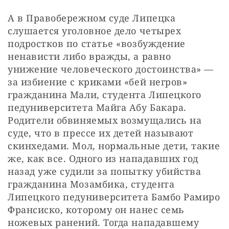
А в Правобережном суде Липецка 
слушается уголовное дело четырех 
подростков по статье «возбуждение 
ненависти либо вражды, а равно 
унижение человеческого достоинства» — 
за избиение с криками «бей негров» 
гражданина Мали, студента Липецкого 
педуниверситета Майга Абу Бакара. 
Родители обвиняемых возмущались на 
суде, что в прессе их детей называют 
скинхедами. Мол, нормальные дети, такие 
же, как все. Одного из нападавших год 
назад уже судили за попытку убийства 
гражданина Мозамбика, студента 
Липецкого педуниверситета Бамбо Рамиро 
Франсиско, которому он нанес семь 
ножевых ранений. Тогда нападавшему 