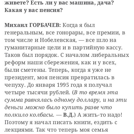
живете? Есть ли у вас машина, дача? 
Какая у вас пенсия?
Михаил ГОРБАЧЕВ:
 Когда я был 
генеральным, все гонорары, все премии, в 
том числе и Нобелевская, — все шло на 
гуманитарные цели и в партийную кассу. 
Таков был порядок. С началом либеральных 
реформ наши сбережения, как и у всех, 
были сметены. Теперь, когда я уже не 
президент, моя пенсия превратилась в 
чепуху. До января 1995 года я получал 
четыре тысячи рублей. (
В то время эта 
сумма равнялась одному доллару, и на эти 
деньги можно было купить разве что 
полкило колбасы.
 — 
В.Д.
) А жить-то надо! 
Поэтому я начал писать книги, ездить с 
лекциями. Так что теперь моя семья 