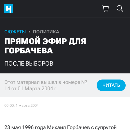
Поддержите
СЮЖЕТЫ
ПОЛИТИКА
ПРЯМОЙ ЭФИР ДЛЯ
нашу работу!
ГОРБАЧЕВА
Ежемесячно
Разово
ПОСЛЕ ВЫБОРОВ
3000
1000
Этот материал вышел в номере №
ЧИТАТЬ
500
300
14 от 01 Марта 2004 г.
Нажимая кнопку «Стать соучастником»,
я принимаю
условия
и подтверждаю свое гражданство РФ
23 мая 1996 года Михаил Горбачев с супругой