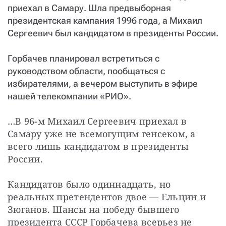
СТАТЬ СОУЧАСТНИКОМ
приехал в Самару. Шла предвыборная
ПОДЕЛИТЬСЯ С ДРУЗЬЯМИ
президентская кампания 1996 года, а Михаил
Сергеевич был кандидатом в президенты России.
Если у вас есть вопросы, пишите
donate@novayagazeta.ru
или
звоните:
+7 (929) 612-03-68
Горбачев планировал встретиться с
руководством области, пообщаться с
избирателями, а вечером выступить в эфире
нашей телекомпании «РИО».
…В 96-м Михаил Сергеевич приехал в 
Самару уже не всемогущим генсеком, а 
всего лишь кандидатом в президенты 
России.
Кандидатов было одиннадцать, но 
реальных претендентов двое — Ельцин и 
Зюганов. Шансы на победу бывшего 
президента СССР Горбачева всерьез не 